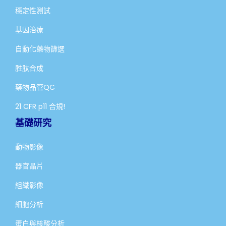
穩定性測試
基因治療
自動化藥物篩選
胜肽合成
藥物品管QC
21 CFR p11 合規!
基礎研究
動物影像
器官晶片
組織影像
細胞分析
蛋白與核酸分析