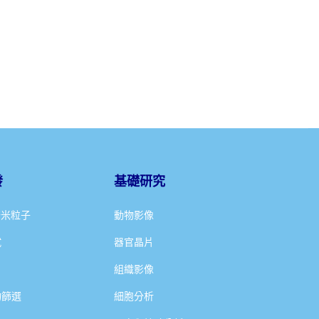
發
基礎研究
奈米粒子
動物影像
試
器官晶片
組織影像
物篩選
細胞分析