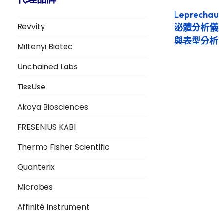
Leprech
Revvity
泌體分析儀｜
與表型分析
Miltenyi Biotec
Unchained Labs
TissUse
Akoya Biosciences
FRESENIUS KABI
Thermo Fisher Scientific
Quanterix
Microbes
Affinité Instrument