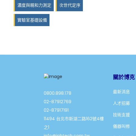
濃度與親和力測定
次世代定序
實驗室基礎設備
關於博克
最新消息
0800.898.178
02-87912769
人才招募
02-87917191
技術支援
11494 台北市新湖二路162號4樓
儀器叫修
之1
info@jnhtech.com.tw