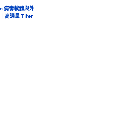
aun 病毒載體與外
高通量 Titer