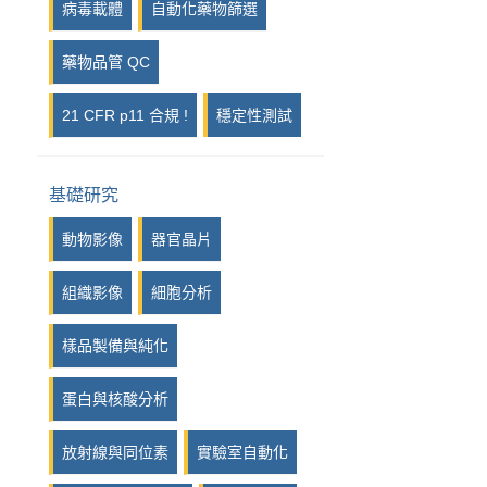
病毒載體
自動化藥物篩選
藥物品管 QC
21 CFR p11 合規 !
穩定性測試
基礎研究
動物影像
器官晶片
組織影像
細胞分析
樣品製備與純化
蛋白與核酸分析
放射線與同位素
實驗室自動化