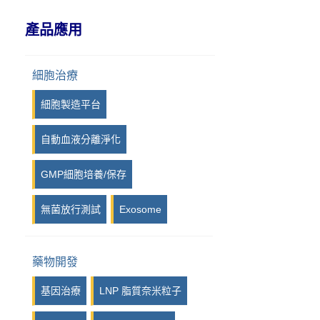
IPI, Island Polymer Industries
產品應用
GmbH
iPRASENSE
細胞治療
Viscover
細胞製造平台
Photon etc
自動血液分離淨化
Kurabo
GMP細胞培養/保存
Syngene
無菌放行測試
Exosome
LuminiCell
iotaSciences
藥物開發
Eraly & Associés
基因治療
LNP 脂質奈米粒子
14Culp