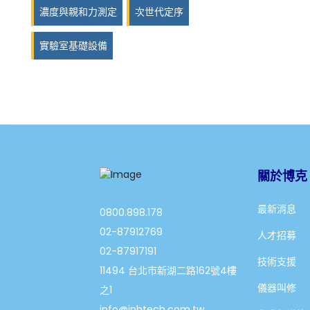
濃度與親和力測定
次世代定序
實驗室基礎設備
關於博克
最新消息
0800.898.178
02-87912769
人才招募
02-87917191
技術支援
11494 台北市新湖二路162號4樓
儀器叫修
之1
info@jnhtech.com.tw