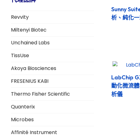
Sunny Su
Revvity
析、純化一
Miltenyi Biotec
Unchained Labs
TissUse
Akoya Biosciences
LabChip G
FRESENIUS KABI
動化微流體
Thermo Fisher Scientific
析儀
Quanterix
Microbes
Affinité Instrument