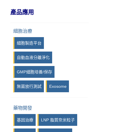
IPI, Island Polymer Industries
產品應用
GmbH
iPRASENSE
細胞治療
Viscover
細胞製造平台
Photon etc
自動血液分離淨化
Kurabo
GMP細胞培養/保存
Syngene
無菌放行測試
Exosome
LuminiCell
iotaSciences
藥物開發
Eraly & Associés
基因治療
LNP 脂質奈米粒子
14Culp