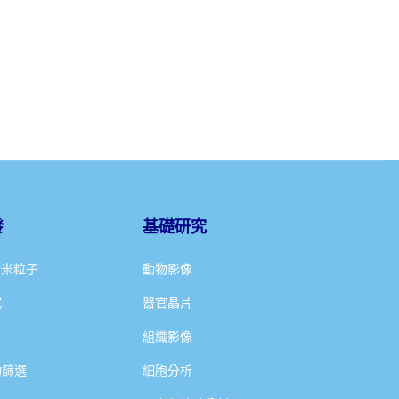
發
基礎研究
奈米粒子
動物影像
試
器官晶片
組織影像
物篩選
細胞分析