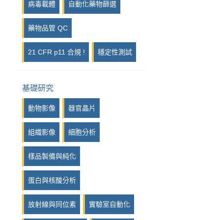
病毒載體
自動化藥物篩選
藥物品管 QC
21 CFR p11 合規 !
穩定性測試
基礎研究
動物影像
器官晶片
組織影像
細胞分析
樣品製備與純化
蛋白與核酸分析
放射線與同位素
實驗室自動化