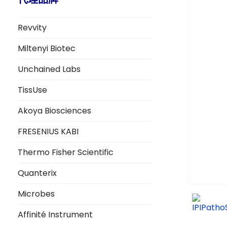
Revvity
Miltenyi Biotec
Unchained Labs
TissUse
Akoya Biosciences
FRESENIUS KABI
Thermo Fisher Scientific
Quanterix
Microbes
Affinité Instrument