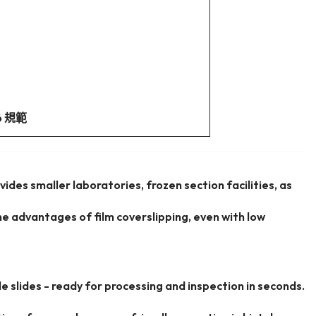
6 規範
vides smaller laboratories, frozen section facilities, as
he advantages of film coverslipping, even with low
e slides - ready for processing and inspection in seconds.