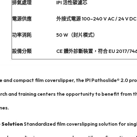
排氣處理
IPI 活性碳濾芯
電源供應
外接式電源 100–240 V AC / 24 V DC
功率消耗
50 W（封片模式）
設備分類
CE 體外診斷裝置，符合 EU 2017/74
e and compact film coverslipper, the IPI Pathoslide® 2.0 pro
arch and training centers the opportunity to benefit from t
mes.
e Solution
Standardized film coverslipping solution for singl