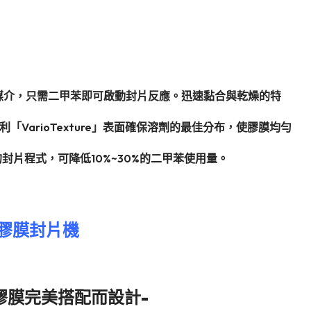
的固定媒介，只需二甲苯即可啟動封片反應。迅速黏合與乾燥的特
arioTexture」表面確保溶劑的最佳分布，使膠膜均勻
化的封片程式，可降低10%~30%的二甲苯使用量。
膠膜封片機
 封片膠膜完美搭配而設計-