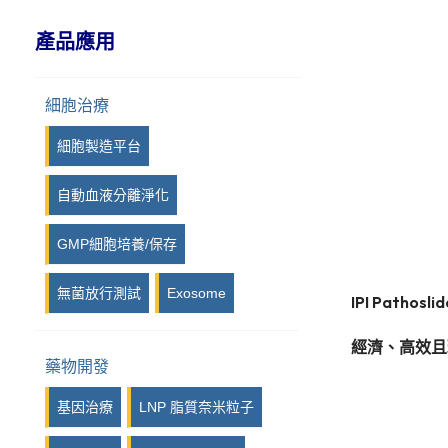
IPI, Island Polymer Industries
產品應用
GmbH
iPRASENSE
細胞治療
Viscover
細胞製造平台
Photon etc
自動血液分離淨化
Kurabo
GMP細胞培養/保存
Syngene
無菌放行測試
Exosome
LuminiCell
I
PI Pat
iotaSciences
經濟、高效且
藥物開發
Eraly & Associés
基因治療
LNP 脂質奈米粒子
14Culp