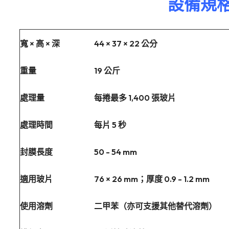
設備規
寬 × 高 × 深
44 × 37 × 22 公分
重量
19 公斤
處理量
每捲最多 1,400 張玻片
處理時間
每片 5 秒
封膜長度
50 - 54 mm
適用玻片
76 × 26 mm；厚度 0.9 - 1.2 mm
使用溶劑
二甲苯（亦可支援其他替代溶劑）