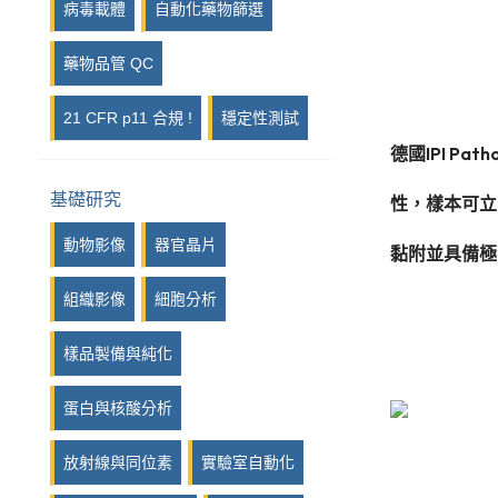
病毒載體
自動化藥物篩選
藥物品管 QC
21 CFR p11 合規 !
穩定性測試
德國IPI 
基礎研究
性，樣本可立
動物影像
器官晶片
黏附並具備極高
組織影像
細胞分析
樣品製備與純化
蛋白與核酸分析
放射線與同位素
實驗室自動化