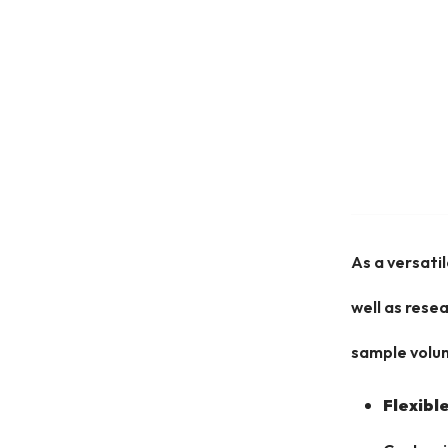
As a versatil
well as rese
sample volu
Flexibl