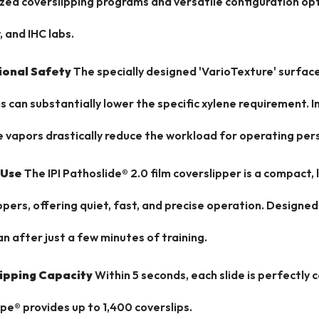
ed coverslipping programs and versatile configuration opti
, and IHC labs.
onal Safety
The specially designed 'VarioTexture' surfac
 can substantially lower the specific xylene requirement. 
e vapors drastically reduce the workload for operating per
 Use
The IPI Pathoslide® 2.0 film coverslipper is a compact, 
ppers, offering quiet, fast, and precise operation. Designed
an after just a few minutes of training.
ipping Capacity
Within 5 seconds, each slide is perfectly c
e® provides up to 1,400 coverslips.