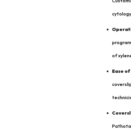
Customiz
cytology
Operati
programs
of xylen
Ease of
coversli
technici
Coversl
Pathotap