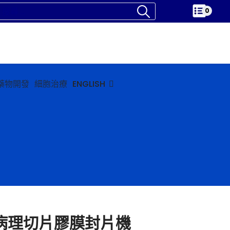
0
藥物開發
細胞治療
ENGLISH
病理切片膠膜封片機