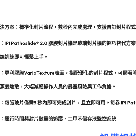
決方案：標準化封片流程，數秒內完成處理，支援自訂封片程式
：IPI Pathoslide® 2.0 膠膜封片機是玻璃封片機的輕
鐘訓練即可輕鬆上手。
：專利膠膜VarioTexture表面，搭配優化的封片程式，可
蒸氣逸散，大幅減輕操作人員的暴露風險與工作負擔。
每張玻片僅需5 秒內即可完成封片，且立即可用。每卷 IPI Path
：運行時間與封片數量的追蹤、二甲苯儲存液監控系統