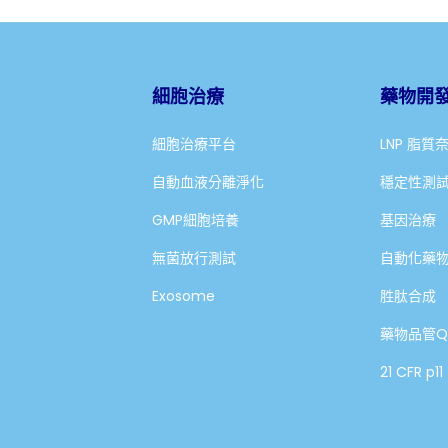
細胞治療
藥物開
細胞治療平台
LNP 脂質
自動血液分離淨化
穩定性測
GMP細胞培養
基因治療
無菌放行測試
自動化藥
Exosome
胜肽合成
藥物品管Q
21 CFR p1