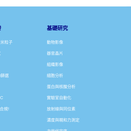
發
基礎研究
奈米粒子
動物影像
試
器官晶片
組織影像
物篩選
細胞分析
蛋白與核酸分析
C
實驗室自動化
1 合規!
放射線與同位素
濃度與親和力測定
次世代定序