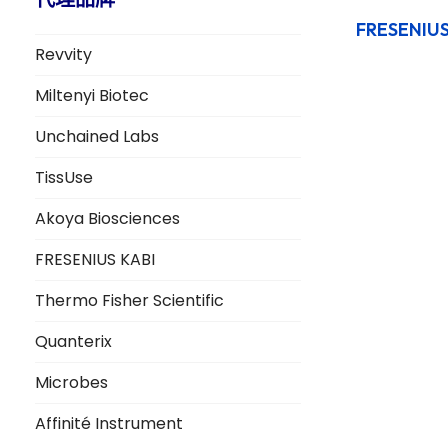
FRESENIU
Revvity
Miltenyi Biotec
Unchained Labs
TissUse
Akoya Biosciences
FRESENIUS KABI
Thermo Fisher Scientific
Quanterix
Microbes
Affinité Instrument