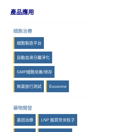
IPI, Island Polymer Industries
產品應用
GmbH
iPRASENSE
細胞治療
Viscover
細胞製造平台
Photon etc
自動血液分離淨化
Kurabo
GMP細胞培養/保存
Syngene
無菌放行測試
Exosome
LuminiCell
iotaSciences
藥物開發
Eraly & Associés
基因治療
LNP 脂質奈米粒子
14Culp