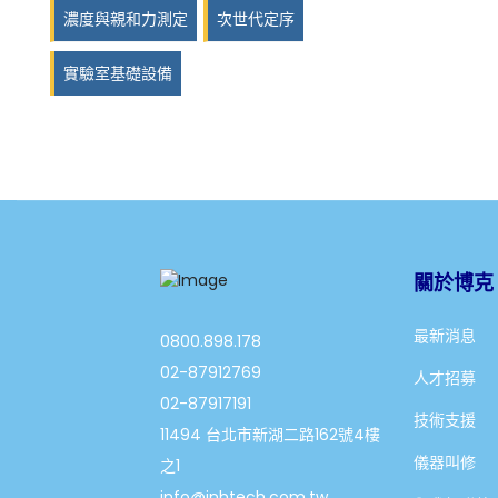
濃度與親和力測定
次世代定序
實驗室基礎設備
關於博克
最新消息
0800.898.178
02-87912769
人才招募
02-87917191
技術支援
11494 台北市新湖二路162號4樓
儀器叫修
之1
info@jnhtech.com.tw