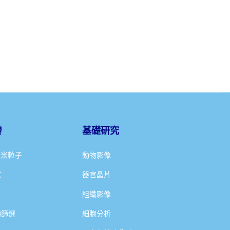
發
基礎研究
奈米粒子
動物影像
試
器官晶片
組織影像
物篩選
細胞分析