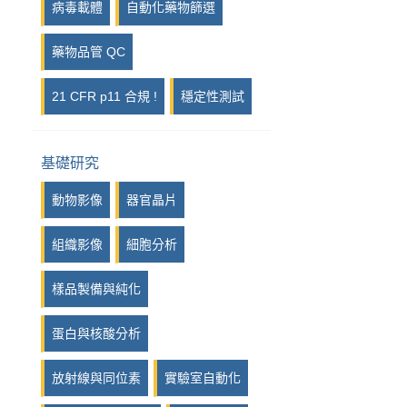
病毒載體
自動化藥物篩選
藥物品管 QC
21 CFR p11 合規 !
穩定性測試
基礎研究
動物影像
器官晶片
組織影像
細胞分析
樣品製備與純化
蛋白與核酸分析
放射線與同位素
實驗室自動化