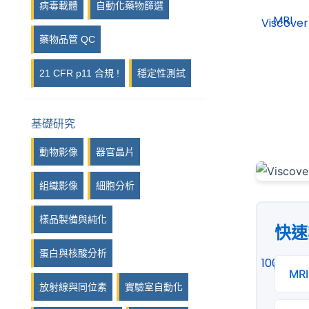
病毒載體
自動化藥物篩選
藥物品管 QC
21 CFR p11 合規 !
穩定性測試
基礎研究
動物影像
器官晶片
組織影像
細胞分析
樣品製備與純化
快速
蛋白與核酸分析
MRI
放射線與同位素
實驗室自動化