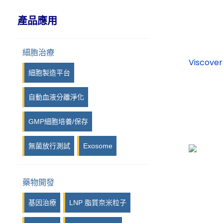
IPI, Island Polymer Industries
產品應用
GmbH
iPRASENSE
細胞治療
Viscover
細胞製造平台
Photon etc
自動血液分離淨化
Kurabo
GMP細胞培養/保存
Syngene
無菌放行測試
Exosome
LuminiCell
iotaSciences
藥物開發
Eraly & Associés
基因治療
LNP 脂質奈米粒子
14Culp