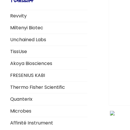
Revvity
Miltenyi Biotec
Unchained Labs
TissUse
Akoya Biosciences
FRESENIUS KABI
Thermo Fisher Scientific
Quanterix
Microbes
Affinité Instrument