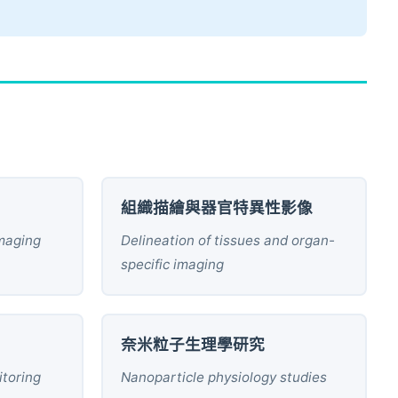
組織描繪與器官特異性影像
imaging
Delineation of tissues and organ-
specific imaging
奈米粒子生理學研究
itoring
Nanoparticle physiology studies