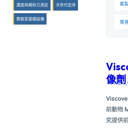
客製
濃度與親和力測定
次世代定序
實驗室基礎設備
常
Vis
像劑
Visc
前動物 
究提供