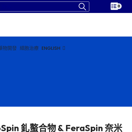
0
藥物開發
細胞治療
ENGLISH
Spin 釓螯合物 & FeraSpin 奈米