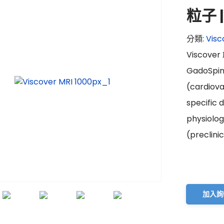
粒子 |
分類:
Visc
Viscov
GadoSp
(cardio
specific
physio
(precli
加入詢