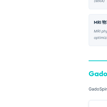
(MRA)
MRI
MRI ph
optimiz
Gad
Gado