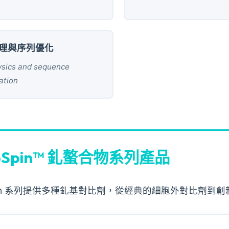
 物理與序列優化
ysics and sequence
ation
oSpin™ 釓螯合物系列產品
Spin 系列提供多種釓基對比劑，從經典的細胞外對比劑