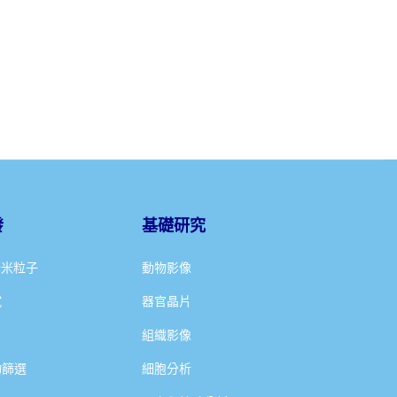
發
基礎研究
奈米粒子
動物影像
試
器官晶片
組織影像
物篩選
細胞分析