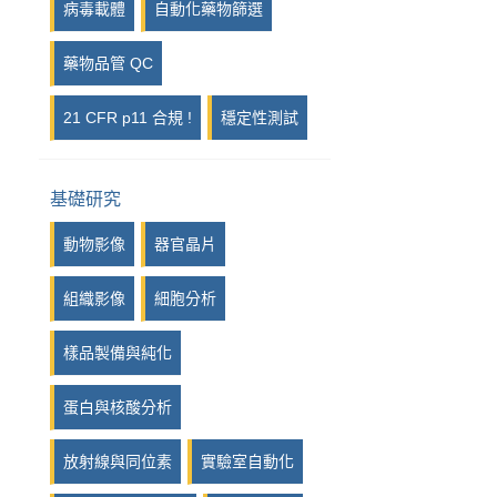
病毒載體
自動化藥物篩選
藥物品管 QC
21 CFR p11 合規 !
穩定性測試
基礎研究
動物影像
器官晶片
組織影像
細胞分析
樣品製備與純化
蛋白與核酸分析
放射線與同位素
實驗室自動化