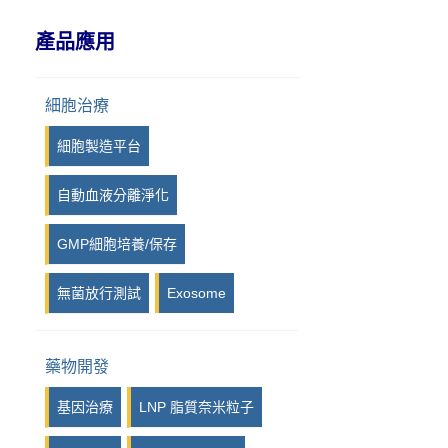
IPI, Island Polymer Industries
產品應用
GmbH
iPRASENSE
細胞治療
Viscover
細胞製造平台
Photon etc
自動血液分離淨化
Kurabo
GMP細胞培養/保存
Syngene
無菌放行測試
Exosome
LuminiCell
iotaSciences
藥物開發
Eraly & Associés
基因治療
LNP 脂質奈米粒子
14Culp