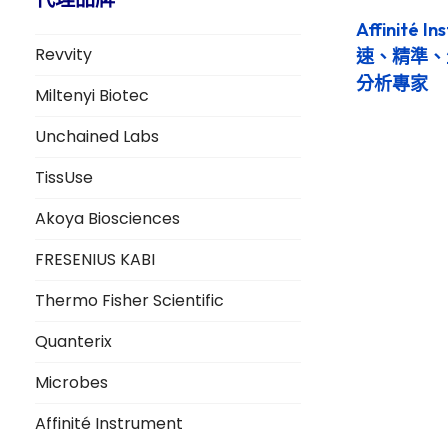
Affinité 
Revvity
速、精準、
分析專家
Miltenyi Biotec
Unchained Labs
TissUse
Akoya Biosciences
FRESENIUS KABI
Thermo Fisher Scientific
Quanterix
Microbes
Affinité Instrument