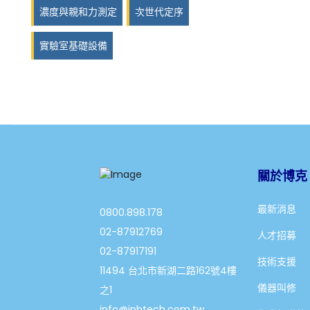
濃度與親和力測定
次世代定序
實驗室基礎設備
關於博克
最新消息
0800.898.178
02-87912769
人才招募
02-87917191
技術支援
11494 台北市新湖二路162號4樓
儀器叫修
之1
info@jnhtech.com.tw