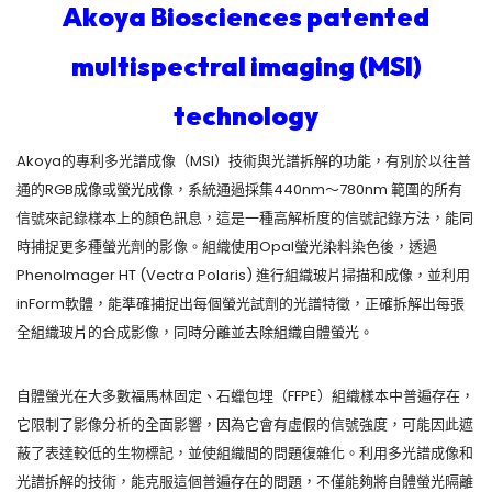
Akoya Biosciences patented
multispectral imaging (MSI)
technology
Akoya的專利多光譜成像（MSI）技術與光譜拆解的功能，有別於以往普
通的RGB成像或螢光成像，系統通過採集440nm〜780nm 範圍的所有
信號來記錄樣本上的顏色訊息，這是一種高解析度的信號記錄方法，能同
時捕捉更多種螢光劑的影像。組織使用Opal螢光染料染色後，透過
PhenoImager HT (Vectra Polaris) 進行組織玻片掃描和成像，並利用
inForm軟體，能準確捕捉出每個螢光試劑的光譜特徵，正確拆解出每張
全組織玻片的合成影像，同時分離並去除組織自體螢光。
自體螢光在大多數福馬林固定、石蠟包埋（FFPE）組織樣本中普遍存在，
它限制了影像分析的全面影響，因為它會有虛假的信號強度，可能因此遮
蔽了表達較低的生物標記，並使組織間的問題復雜化。利用多光譜成像和
光譜拆解的技術，能克服這個普遍存在的問題，不僅能夠將自體螢光隔離