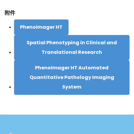
附件
PhenoImager HT
Spatial Phenotyping in Clinical and
Translational Research
PhenoImager HT Automated
Quantitative Pathology Imaging
System