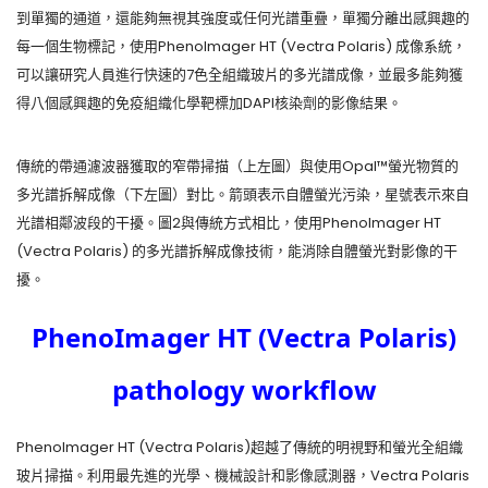
到單獨的通道，還能夠無視其強度或任何光譜重疊，單獨分離出感興趣的
每一個生物標記，使用PhenoImager HT (Vectra Polaris) 成像系統，
可以讓研究人員進行快速的7色全組織玻片的多光譜成像，並最多能夠獲
得八個感興趣的免疫組織化學靶標加DAPI核染劑的影像結果。
傳統的帶通濾波器獲取的窄帶掃描（上左圖）與使用Opal™螢光物質的
多光譜拆解成像（下左圖）對比。箭頭表示自體螢光污染，星號表示來自
光譜相鄰波段的干擾。圖2與傳統方式相比，使用PhenoImager HT
(Vectra Polaris) 的多光譜拆解成像技術，能消除自體螢光對影像的干
擾。
PhenoImager HT (Vectra Polaris)
pathology workflow
PhenoImager HT (Vectra Polaris)超越了傳統的明視野和螢光全組織
玻片掃描。利用最先進的光學、機械設計和影像感測器，Vectra Polaris