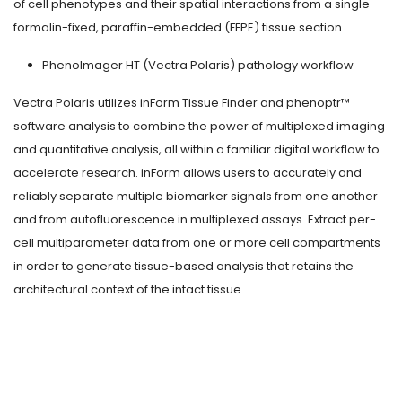
of cell phenotypes and their spatial interactions from a single
formalin-fixed, paraffin-embedded (FFPE) tissue section.
PhenoImager HT (Vectra Polaris) pathology workflow
Vectra Polaris utilizes inForm Tissue Finder and phenoptr™
software analysis to combine the power of multiplexed imaging
and quantitative analysis, all within a familiar digital workflow to
accelerate research. inForm allows users to accurately and
reliably separate multiple biomarker signals from one another
and from autofluorescence in multiplexed assays. Extract per-
cell multiparameter data from one or more cell compartments
in order to generate tissue-based analysis that retains the
architectural context of the intact tissue.