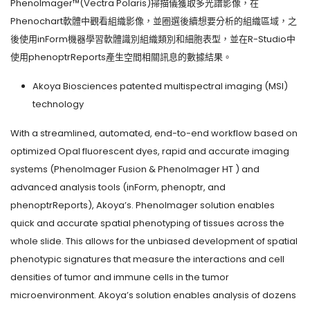
Phenolmager™(Vectra Polaris)掃描儀獲取多光譜影像，在
Phenochart軟體中觀看組織影像，並圈選後續想要分析的組織區域，之
後使用inForm機器學習軟體識別組織類別和細胞表型，並在R-Studio中
使用phenoptrReports產生空間相關訊息的數據結果。
Akoya Biosciences patented multispectral imaging (MSI)
technology
With a streamlined, automated, end-to-end workflow based on
optimized Opal fluorescent dyes, rapid and accurate imaging
systems (PhenoImager Fusion & PhenoImager HT ) and
advanced analysis tools (inForm, phenoptr, and
phenoptrReports), Akoya’s. PhenoImager solution enables
quick and accurate spatial phenotyping of tissues across the
whole slide. This allows for the unbiased development of spatial
phenotypic signatures that measure the interactions and cell
densities of tumor and immune cells in the tumor
microenvironment. Akoya’s solution enables analysis of dozens