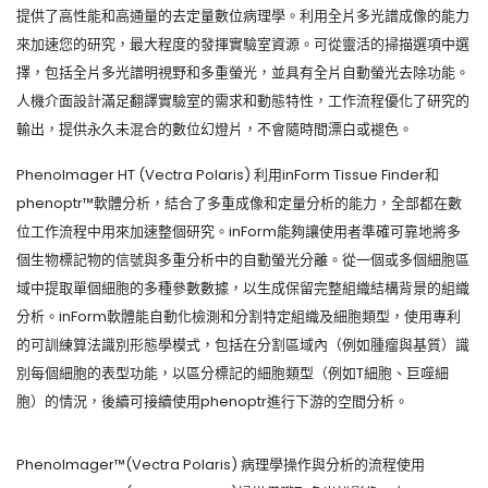
提供了高性能和高通量的去定量數位病理學。利用全片多光譜成像的能力
來加速您的研究，最大程度的發揮實驗室資源。可從靈活的掃描選項中選
擇，包括全片多光譜明視野和多重螢光，並具有全片自動螢光去除功能。
人機介面設計滿足翻譯實驗室的需求和動態特性，工作流程優化了研究的
輸出，提供永久未混合的數位幻燈片，不會隨時間漂白或褪色。
PhenoImager HT (Vectra Polaris) 利用inForm Tissue Finder和
phenoptr™軟體分析，結合了多重成像和定量分析的能力，全部都在數
位工作流程中用來加速整個研究。inForm能夠讓使用者準確可靠地將多
個生物標記物的信號與多重分析中的自動螢光分離。從一個或多個細胞區
域中提取單個細胞的多種參數數據，以生成保留完整組織結構背景的組織
分析。inForm軟體能自動化檢測和分割特定組織及細胞類型，使用專利
的可訓練算法識別形態學模式，包括在分割區域內（例如腫瘤與基質）識
別每個細胞的表型功能，以區分標記的細胞類型（例如T細胞、巨噬細
胞）的情況，後續可接續使用phenoptr進行下游的空間分析。
Phenolmager™(Vectra Polaris) 病理學操作與分析的流程使用