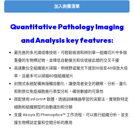
加入詢價清單
Quantitative Pathology Imaging
and Analysis key features:
最先進的多光譜成像技術，可輕鬆檢測和辨別單一組織切片中多個
重疊的生物標記物，並降低自動螢光和信號彼此間的交叉干擾
高速數位全組織玻片掃描，明視野或螢光下達到10倍至40倍放大倍
率，且最多可以掃描80個組織玻片
封閉式系統配備無接觸自動化，讓使用者安全的觀察、分析、量化
和對原位免疫細胞進行表型分析，確保數據的可靠性
搭配使用 inForm® 軟體，透過訓練機器學習的演算法，實現對特定
細胞和組織類型的自動識別和分類
支援 Akoya 的 Phenoptics™ 工作流程，可以進行組織分析，並支
援生物標誌定量和空間分析的應用