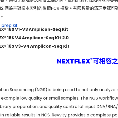
12 個鹼基對樣本索引的後續PCR 擴增。有限數量的清理步驟
。
X® 16S V1-V3 Amplicon-Seq Kit
X® 16S V4 Amplicon-Seq Kit 2.0
X® 16S V3-V4 Amplicon-Seq Kit
®
NEXTFLEX
可相容之
tion Sequencing (NGS) is being used to not only analyze
r example low quality or small samples. The NGS workflow
library preparation, and quality control of input DNA/RNA/N
in reliable results in NGS. Revvity provides a complete po