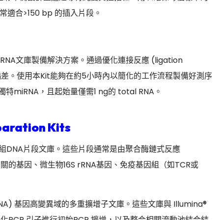
合>150 bp 的插入片段。
NA文庫製備解決方案。通過優化連接反應 (ligation
de) 來降低偏差。使用本Kit能夠在約5小時內以簡化的工作流程製備好測序
獨特miRNA，且起始量僅需1 ng的 total RNA。
aration Kits
gy）生成的一組DNA片段文庫。這些片段通常是由聚合酶鏈式反應
的基因、微生物16S rRNA基因、免疫基因組（如TCR或
 (rRNA) 基因高變異域的多重擴增子文庫。這些文庫與 Illumina®
化PCR 引子進行初始PCR 擴增，以及整合相關流動池結合結