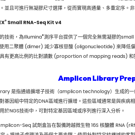
。並且可進行無凝膠尺寸選擇，從而實現高通量、多重定序。非常適
®
EX
Small RNA-Seq Kit v4
®
技術，為Illumina
測序平台提供了一個完全無需凝膠的small R
) 和使用二聚體 (dimer) 減少寡核苷酸 (oligonucleoti
更高比例的比對讀數 (proportion of mapping reads) 和
Amplicon Library Prep
n library 是指通過擴增子技術（amplicon technolo
針對基因組中特定的DNA區域進行擴增。這些區域通常是與疾病相關
應用於NGS技術中，可對特定基因區域或序列進行深入分析。
® Amplicon-Seq 試劑盒旨在製備跨越微生物 16S 核醣體 RNA
平台相容。擴增子處理涉及兩個主要步驟：使用針對特定結構域的客製