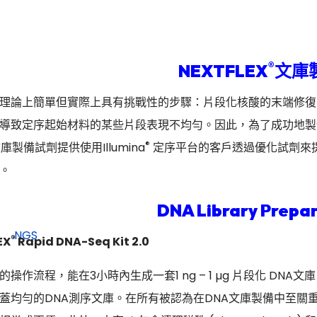
®
NEXTFLEX
文庫
論上簡單但實際上具有挑戰性的步驟：片段化核酸的末端修復、adapt
導致定序起始材料的某些片段表現不均勻。因此，為了成功地製
®
庫製備試劑提供使用Illumina
定序平台的客戶透過優化試劑來
。
DNA Library Prepar
®
EX
Rapid DNA-Seq Kit 2.0
操作流程，能在3小時內生成一套1 ng – 1 µg 片段化 DN
蓋均勻的DNA測序文庫。在所有被認為在DNA文庫製備中至關重