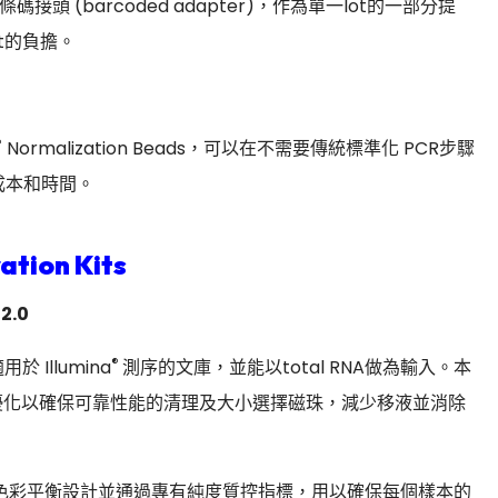
碼接頭 (barcoded adapter)，作為單一lot的一部分提
t的負擔。
®
Normalization Beads，可以在不需要傳統標準化 PCR步驟
成本和時間。
ation Kits
2.0
®
Illumina
測序的文庫，並能以total RNA做為輸入。本
試劑以及經過優化以確保可靠性能的清理及大小選擇磁珠，減少移液並消除
des為經過色彩平衡設計並通過專有純度質控指標，用以確保每個樣本的