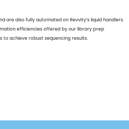
nd are also fully automated on Revvity’s liquid handlers.
tion efficiencies offered by our library prep
ns to achieve robust sequencing results.