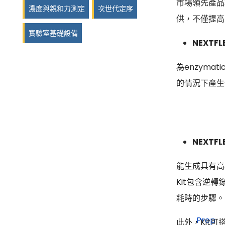
市場領先產品相當
濃度與親和力測定
次世代定序
供，不僅提高
實驗室基礎設備
NEXTFL
為enzymati
的情況下產生
NEXTFL
能生成具有高覆
Kit包含逆轉
耗時的步驟。
此外，Kit可搭