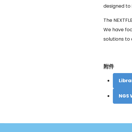
designed to 
The NEXTFL
We have foc
solutions to
附件
Libra
NGS 