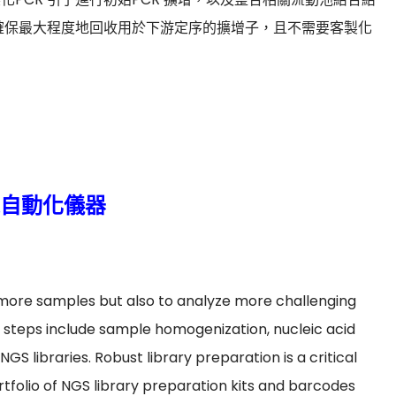
可確保最大程度地回收用於下游定序的擴增子，且不需要客製化
自動化儀器
 more samples but also to analyze more challenging
 steps include sample homogenization, nucleic acid
GS libraries. Robust library preparation is a critical
rtfolio of NGS library preparation kits and barcodes