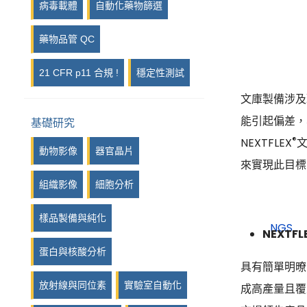
病毒載體
自動化藥物篩選
藥物品管 QC
21 CFR p11 合規 !
穩定性測試
文庫製備涉及理
能引起偏差，
基礎研究
®
NEXTFLEX
文
動物影像
器官晶片
來實現此目標
組織影像
細胞分析
樣品製備與純化
NEXTFL
蛋白與核酸分析
具有簡單明暸的
放射線與同位素
實驗室自動化
成高產量且覆