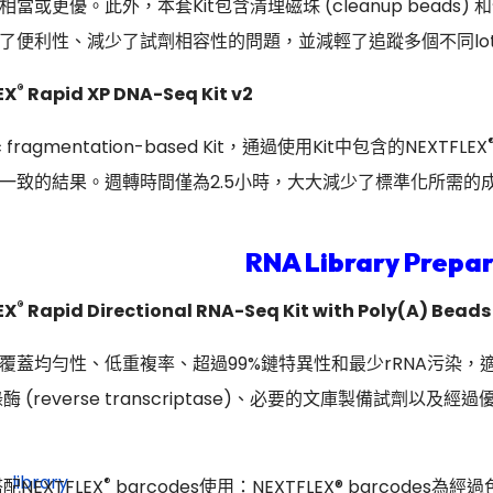
或更優。此外，本套Kit包含清理磁珠 (cleanup beads) 和條
了便利性、減少了試劑相容性的問題，並減輕了追蹤多個不同lo
®
EX
Rapid XP DNA-Seq Kit v2
c fragmentation-based Kit，通過使用Kit中包含的NEXTFLEX
一致的結果。週轉時間僅為2.5小時，大大減少了標準化所需的
RNA Library Prepar
®
EX
Rapid Directional RNA-Seq Kit with Poly(A) Beads 
蓋均勻性、低重複率、超過99%鏈特異性和最少rRNA污染，適用於 
錄酶 (reverse transcriptase)、必要的文庫製備
®
配NEXTFLEX
barcodes使用：NEXTFLEX® barco