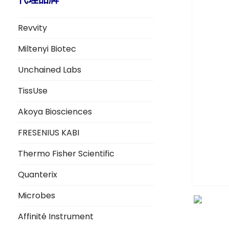
Revvity
Miltenyi Biotec
Unchained Labs
TissUse
Akoya Biosciences
FRESENIUS KABI
Thermo Fisher Scientific
Quanterix
Microbes
Affinité Instrument