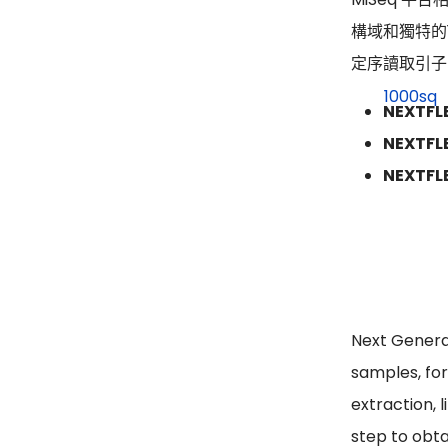
構域和獨特的
定序讀取引子
NEXTFLE
NEXTFLE
NEXTFLE
Next Genera
samples, fo
extraction, 
step to obta