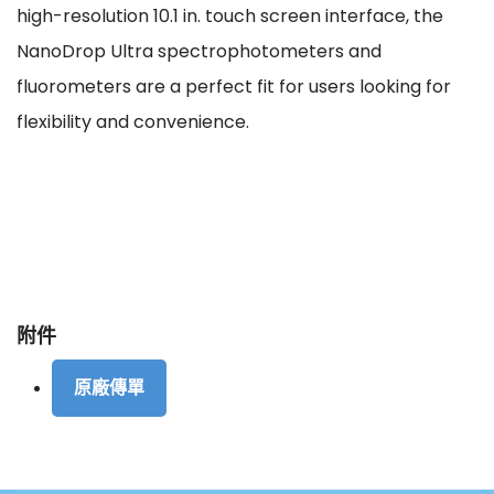
high-resolution 10.1 in. touch screen interface, the
NanoDrop Ultra spectrophotometers and
fluorometers are a perfect fit for users looking for
flexibility and convenience.
附件
原廠傳單