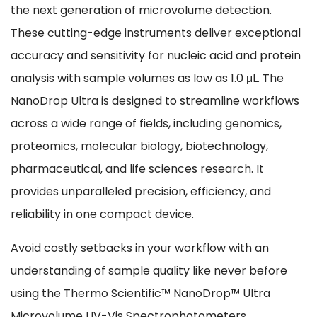
the next generation of microvolume detection.
These cutting-edge instruments deliver exceptional
accuracy and sensitivity for nucleic acid and protein
analysis with sample volumes as low as 1.0 μL. The
NanoDrop Ultra is designed to streamline workflows
across a wide range of fields, including genomics,
proteomics, molecular biology, biotechnology,
pharmaceutical, and life sciences research. It
provides unparalleled precision, efficiency, and
reliability in one compact device.
Avoid costly setbacks in your workflow with an
understanding of sample quality like never before
using the Thermo Scientific™ NanoDrop™ Ultra
Microvolume UV-Vis Spectrophotometers