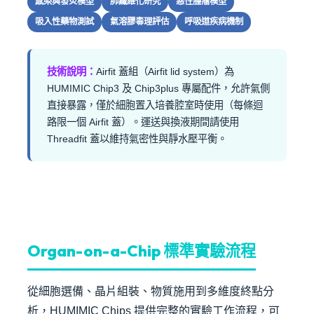
感染與發炎模型
肺纖維化研究
惡性腫瘤模型
吸入性藥物測試
氣溶膠毒理評估
呼吸道疾病機制
技術說明：
Airfit 蓋組（Airfit lid system）為
HUMIMIC Chip3 及 Chip3plus 專屬配件，允許氣側
直接暴露，僅於細胞置入培養腔室時使用（每條迴
路限一個 Airfit 蓋）。運送與換液期間請使用
Threadfit 蓋以維持氣密性與靜水壓平衡。
Organ-on-a-Chip 標準實驗流程
從細胞選備、晶片組裝、物質施用到多維度終點分
析，HUMIMIC Chips 提供完整的實驗工作流程，可