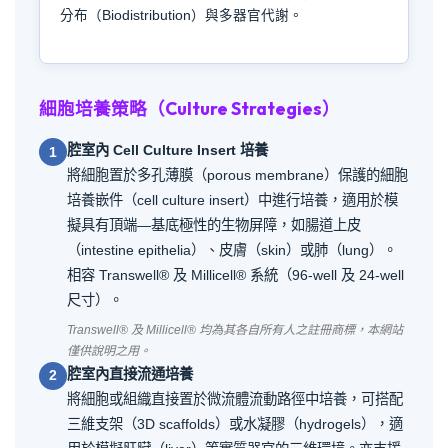
分布（Biodistribution）與多器官代謝。
細胞培養策略（Culture Strategies）
腔室內 Cell Culture Insert 培養
1
將細胞置於多孔薄膜（porous membrane）保護的細胞
培養嵌件（cell culture insert）中進行培養，適用於模
擬具有頂端—基底極性的生物屏障，如腸道上皮
（intestine epithelia）、皮膚（skin）或肺（lung）。
相容 Transwell® 及 Millicell® 系統（96-well 及 24-well
尺寸）。
Transwell® 及 Millicell® 均為其各自所有人之註冊商標，本網站
僅供說明之用。
腔室內直接流通培養
2
將細胞或組織直接置於微流體流動路徑中培養，可搭配
三維支架（3D scaffolds）或水凝膠（hydrogels），適