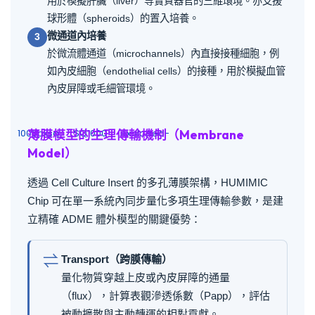
用於模擬肝臟（liver）等實質器官的三維環境。亦支援
球形體（spheroids）的置入培養。
微通道內培養
3
於微流體通道（microchannels）內直接接種細胞，例
如內皮細胞（endothelial cells）的接種，用於模擬血管
內皮屏障或毛細管環境。
薄膜模型的生理傳輸機制（Membrane
Model）
透過 Cell Culture Insert 的多孔薄膜架構，HUMIMIC
Chip 可在單一系統內同步量化多項生理傳輸參數，是建
立精確 ADME 體外模型的關鍵優勢：
⇌
Transport（跨膜傳輸）
量化物質穿越上皮或內皮屏障的通量
（flux），計算表觀滲透係數（Papp），評估
被動擴散與主動轉運的相對貢獻。