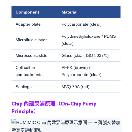
Component
Material
Adapter plate
Polycarbonate (clear)
Polydimethylsiloxane / PDMS
Microfluidic layer
(clear)
Microscopic slide
Glass (clear, ISO 8037/1)
Cell culture
PEEK (brown) /
compartments
Polycarbonate (clear)
Sealings
MVQ 70A (red)
Chip 內建泵浦原理（On-Chip Pump
Principle）