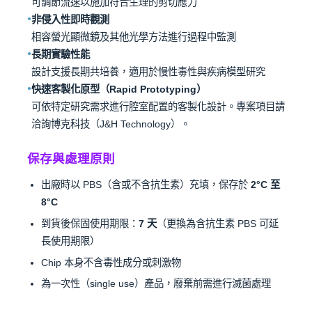
可調節流速以施加符合生理的剪切應力
非侵入性即時觀測
●
相容螢光顯微鏡及其他光學方法進行過程中監測
長期實驗性能
●
設計支援長期共培養，適用於慢性毒性與疾病模型研究
快速客製化原型（Rapid Prototyping）
●
可依特定研究需求進行腔室配置的客製化設計。專案項目請
洽詢博克科技（J&H Technology）。
保存與處理原則
出廠時以 PBS（含或不含抗生素）充填，保存於
2°C 至
8°C
到貨後保固使用期限：
7 天
（更換為含抗生素 PBS 可延
長使用期限）
Chip 本身不含毒性成分或刺激物
為一次性（single use）產品，廢棄前需進行滅菌處理