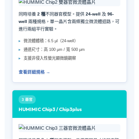
同時培養
2 種
不同器官模型。提供
24-well
及
96-
well
兩種規格，單一晶片含兩條獨立微流體迴路，可
進行兩組平行實驗。
微流體體積：6.5 µl（24-well）
通道尺寸：高 100 µm / 寬 500 µm
支援非侵入性螢光顯微鏡觀察
查看詳細規格 →
3 器官
HUMIMIC Chip3 / Chip3plus