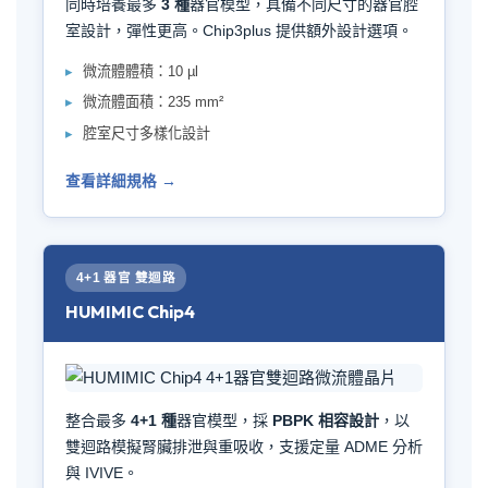
同時培養最多
3 種
器官模型，具備不同尺寸的器官腔
室設計，彈性更高。Chip3plus 提供額外設計選項。
微流體體積：10 µl
微流體面積：235 mm²
腔室尺寸多樣化設計
查看詳細規格 →
4+1 器官 雙迴路
HUMIMIC Chip4
整合最多
4+1 種
器官模型，採
PBPK 相容設計
，以
雙迴路模擬腎臟排泄與重吸收，支援定量 ADME 分析
與 IVIVE。