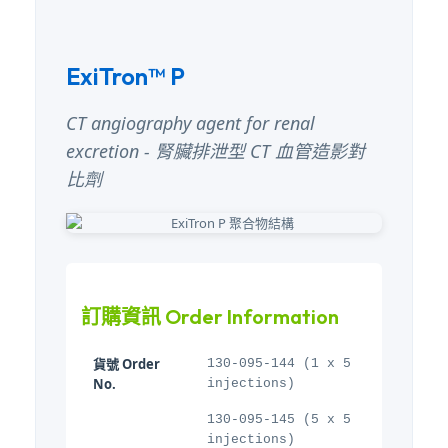
ExiTron™ P
CT angiography agent for renal
excretion - 腎臟排泄型 CT 血管造影對
比劑
訂購資訊 Order Information
貨號 Order
130-095-144 (1 x 5
No.
injections)
130-095-145 (5 x 5
injections)