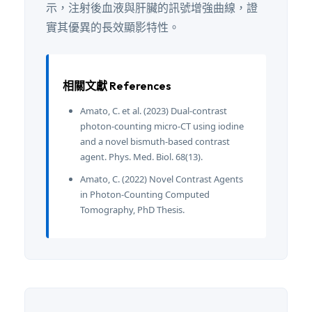
示，注射後血液與肝臟的訊號增強曲線，證
實其優異的長效顯影特性。
相關文獻 References
Amato, C. et al. (2023) Dual-contrast
photon-counting micro-CT using iodine
and a novel bismuth-based contrast
agent. Phys. Med. Biol. 68(13).
Amato, C. (2022) Novel Contrast Agents
in Photon-Counting Computed
Tomography, PhD Thesis.