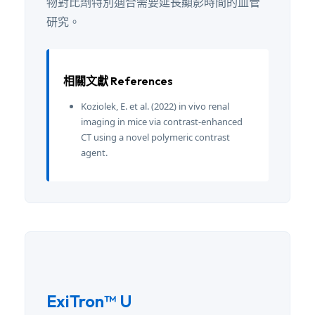
物對比劑特別適合需要延長顯影時間的血管
研究。
相關文獻 References
Koziolek, E. et al. (2022) in vivo renal
imaging in mice via contrast-enhanced
CT using a novel polymeric contrast
agent.
ExiTron™ U