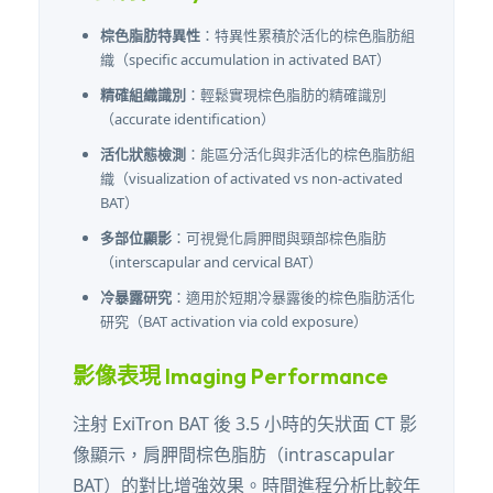
棕色脂肪特異性
：特異性累積於活化的棕色脂肪組
織（specific accumulation in activated BAT）
精確組織識別
：輕鬆實現棕色脂肪的精確識別
（accurate identification）
活化狀態檢測
：能區分活化與非活化的棕色脂肪組
織（visualization of activated vs non-activated
BAT）
多部位顯影
：可視覺化肩胛間與頸部棕色脂肪
（interscapular and cervical BAT）
冷暴露研究
：適用於短期冷暴露後的棕色脂肪活化
研究（BAT activation via cold exposure）
影像表現 Imaging Performance
注射 ExiTron BAT 後 3.5 小時的矢狀面 CT 影
像顯示，肩胛間棕色脂肪（intrascapular
BAT）的對比增強效果。時間進程分析比較年