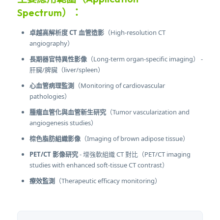
Spectrum）：
卓越高解析度 CT 血管造影
（High-resolution CT
angiography）
長期器官特異性影像
（Long-term organ-specific imaging） -
肝臟/脾臟（liver/spleen）
心血管病理監測
（Monitoring of cardiovascular
pathologies）
腫瘤血管化與血管新生研究
（Tumor vascularization and
angiogenesis studies）
棕色脂肪組織影像
（Imaging of brown adipose tissue）
PET/CT 影像研究
- 增強軟組織 CT 對比（PET/CT imaging
studies with enhanced soft-tissue CT contrast）
療效監測
（Therapeutic efficacy monitoring）