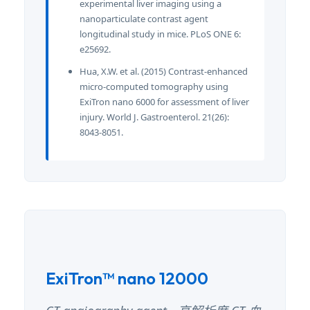
experimental liver imaging using a
nanoparticulate contrast agent
longitudinal study in mice. PLoS ONE 6:
e25692.
Hua, X.W. et al. (2015) Contrast-enhanced
micro-computed tomography using
ExiTron nano 6000 for assessment of liver
injury. World J. Gastroenterol. 21(26):
8043-8051.
ExiTron™ nano 12000