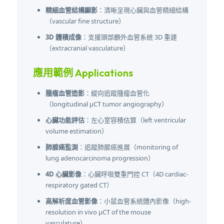
精細血管結構顯影
：清晰呈現心臟與血管精細結構
（vascular fine structure）
3D 體積成像
：支援頭部顱外血管系統 3D 重建
（extracranial vasculature）
應用範例 Applications
腫瘤血管造影
：縱向追蹤腫瘤血管化
（longitudinal μCT tumor angiography）
心臟功能評估
：左心室容積估算（left ventricular
volume estimation）
肺腺癌監測
：追蹤肺腺癌進展（monitoring of
lung adenocarcinoma progression）
4D 心臟影像
：心臟呼吸雙重門控 CT（4D cardiac-
respiratory gated CT）
高解析度血管影像
：小鼠血管系統體內影像（high-
resolution in vivo μCT of the mouse
vasculature）