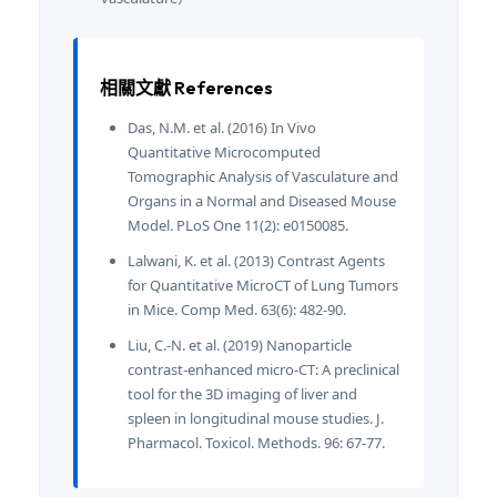
相關文獻 References
Das, N.M. et al. (2016) In Vivo
Quantitative Microcomputed
Tomographic Analysis of Vasculature and
Organs in a Normal and Diseased Mouse
Model. PLoS One 11(2): e0150085.
Lalwani, K. et al. (2013) Contrast Agents
for Quantitative MicroCT of Lung Tumors
in Mice. Comp Med. 63(6): 482-90.
Liu, C.-N. et al. (2019) Nanoparticle
contrast-enhanced micro-CT: A preclinical
tool for the 3D imaging of liver and
spleen in longitudinal mouse studies. J.
Pharmacol. Toxicol. Methods. 96: 67-77.