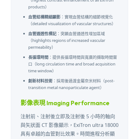
（highest contrast enhancement of all ExiTron
products）
血管結構精細顯影
：實現血管結構的細節視覺化
（detailed visualization of vascular structures）
血管通透性標記
：突顯血管通透性增加區域
（highlights regions of increased vascular
permeability）
長循環時間
：提供長循環時間與寬廣的擷取時間窗
口（long circulation time and broad acquisition
time window）
創新材料技術
：採用後過渡金屬奈米材料（post-
transition metal nanoparticulate agent）
影像表現 Imaging Performance
注射前、注射後立即及注射後 5 小時的軸向
與矢狀面 CT 影像顯示，ExiTron ultra 18000
具有卓越的血管對比效果。時間進程分析顯