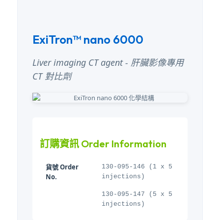
ExiTron™ nano 6000
Liver imaging CT agent - 肝臟影像專用
CT 對比劑
訂購資訊 Order Information
貨號 Order
130-095-146 (1 x 5
No.
injections)
130-095-147 (5 x 5
injections)