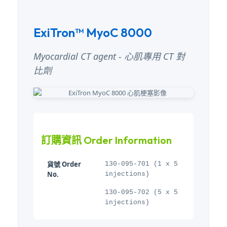
ExiTron™ MyoC 8000
Myocardial CT agent - 心肌專用 CT 對
比劑
訂購資訊 Order Information
貨號 Order
130-095-701 (1 x 5
No.
injections)
130-095-702 (5 x 5
injections)