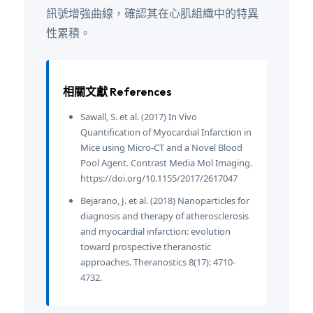
訊號增強曲線，確認其在心肌組織中的特異
性累積。
相關文獻 References
Sawall, S. et al. (2017) In Vivo
Quantification of Myocardial Infarction in
Mice using Micro-CT and a Novel Blood
Pool Agent. Contrast Media Mol Imaging.
https://doi.org/10.1155/2017/2617047
Bejarano, J. et al. (2018) Nanoparticles for
diagnosis and therapy of atherosclerosis
and myocardial infarction: evolution
toward prospective theranostic
approaches. Theranostics 8(17): 4710-
4732.