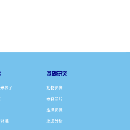
發
基礎研究
奈米粒子
動物影像
試
器官晶片
組織影像
物篩選
細胞分析