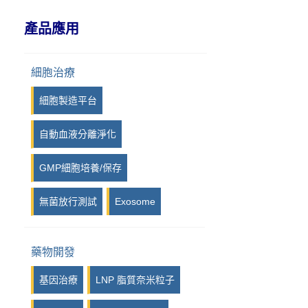
IPI, Island Polymer Industries
產品應用
GmbH
iPRASENSE
細胞治療
Viscover
細胞製造平台
Photon etc
自動血液分離淨化
Kurabo
GMP細胞培養/保存
Syngene
無菌放行測試
Exosome
LuminiCell
iotaSciences
藥物開發
Eraly & Associés
基因治療
LNP 脂質奈米粒子
14Culp