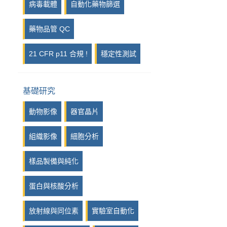
病毒載體
自動化藥物篩選
藥物品管 QC
21 CFR p11 合規 !
穩定性測試
基礎研究
動物影像
器官晶片
組織影像
細胞分析
樣品製備與純化
蛋白與核酸分析
放射線與同位素
實驗室自動化