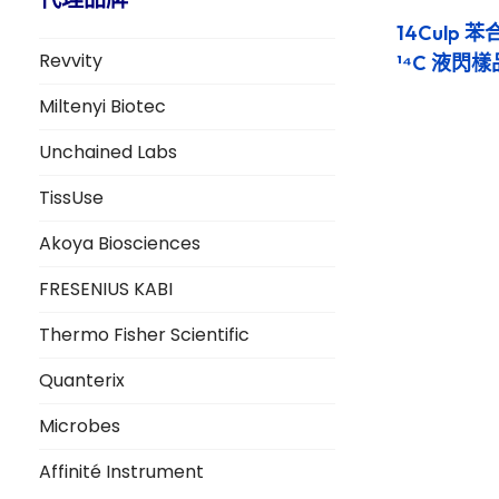
14Culp
Revvity
¹⁴C 液
Miltenyi Biotec
Unchained Labs
TissUse
Akoya Biosciences
FRESENIUS KABI
Thermo Fisher Scientific
Quanterix
Microbes
Affinité Instrument