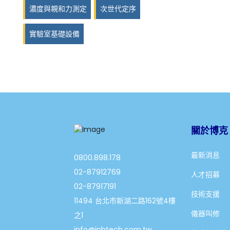
濃度與親和力測定
次世代定序
實驗室基礎設備
關於博克
最新消息
0800.898.178
02-87912769
人才招募
02-87917191
技術支援
11494 台北市新湖二路162號4樓
儀器叫修
之1
info@jnhtech.com.tw