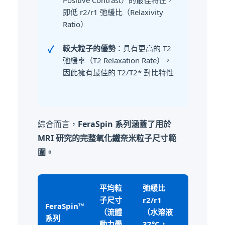
即低 r2/r1 弛緩比（Relaxivity
Ratio）
較大粒子的優勢
：具有更高的 T2
弛緩率（T2 Relaxation Rate），
因此擁有最佳的 T2/T2* 對比特性
綜合而言，
FeraSpin 系列涵蓋了用於
MRI 研究的完整氧化鐵奈米粒子尺寸範
圍。
平均粒
弛緩比
子尺寸
r2/r1
FeraSpin™
（流體
（水溶液
系列
動力學
37°C，